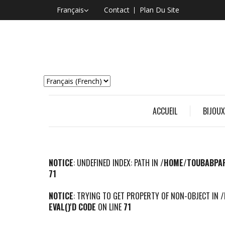
Français
Contact
Plan Du Site
ACCUEIL
BIJOUX
NOTICE
: UNDEFINED INDEX: PATH IN
/HOME/TOUBABPAF
71
NOTICE
: TRYING TO GET PROPERTY OF NON-OBJECT IN
/
EVAL()'D CODE
ON LINE
71