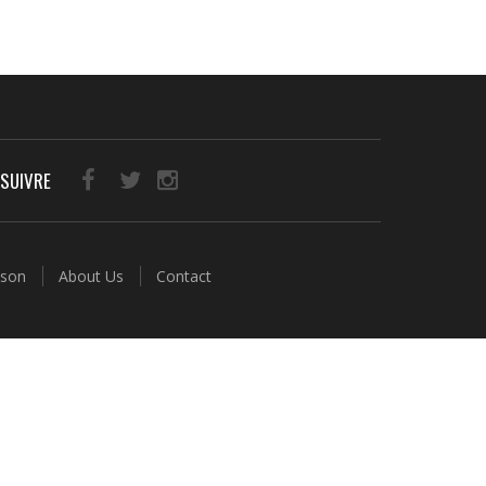
SUIVRE
aison
About Us
Contact