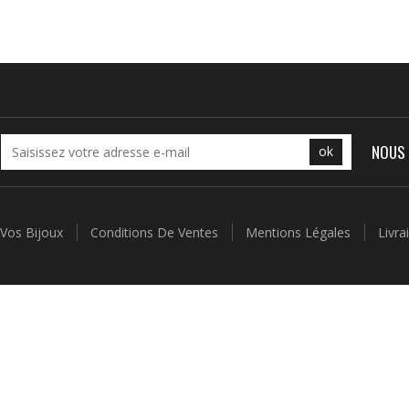
NOUS 
ok
 Vos Bijoux
Conditions De Ventes
Mentions Légales
Livr