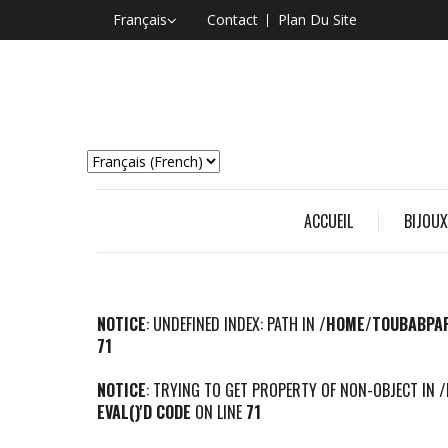
Français
Contact
Plan Du Site
ACCUEIL
BIJOUX
NOTICE
: UNDEFINED INDEX: PATH IN
/HOME/TOUBABPAF
71
NOTICE
: TRYING TO GET PROPERTY OF NON-OBJECT IN
/
EVAL()'D CODE
ON LINE
71