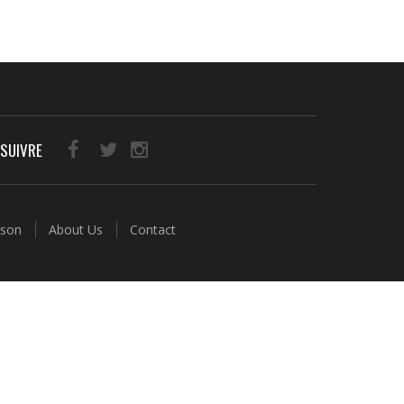
SUIVRE
aison
About Us
Contact