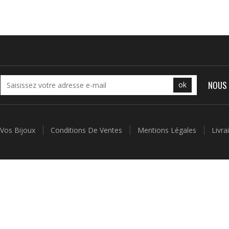
NOUS 
ok
 Vos Bijoux
Conditions De Ventes
Mentions Légales
Livr