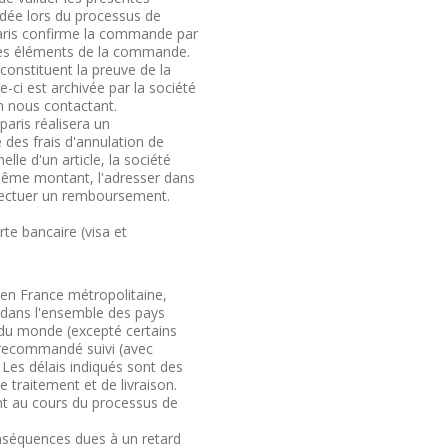
ndée lors du processus de
aris confirme la commande par
les éléments de la commande.
constituent la preuve de la
-ci est archivée par la société
en nous contactant.
aris réalisera un
es frais d'annulation de
le d'un article, la société
 même montant, l'adresser dans
effectuer un remboursement.
te bancaire (visa et
 en France métropolitaine,
 dans l'ensemble des pays
u monde (excepté certains
i recommandé suivi (avec
Les délais indiqués sont des
 traitement et de livraison.
ient au cours du processus de
nséquences dues à un retard