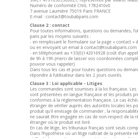
Numéro de conformité CNIL 1782410v0
7 avenue Laumière 75019 Paris FRANCE
E-mail : contact@toubabparis.com
Clause 2 : contact
Pour toutes informations, questions ou demandes, l’u
paris par les moyens suivants :
- en remplissant le formulaire sur la page « contact 
ou en envoyant un email à contact@toubabparis.com
- en téléphonant au +33(0)142016928 (coût d’un appel 
de 9h à 19h (merci de laisser vos coordonnées complèt
pouvoir vous rappeler)
Dans tous les cas et pour toutes questions ou deman
répondre à l’utilisateur dans les 2 jours ouvrés.
Clause 3 : Loi applicable - Litiges
Les commandes sont soumises à la loi française. Les 
sont présentées en langue française et les produits pr
conformes à la réglementation française. Le cas échéan
étranger de vérifier auprès des autorités locales les pos
produit qu'il envisage de commander ; la responsabilit
ne saurait être engagée en cas de non-respect de la 
étranger où le produit est livré.
En cas de litige, les tribunaux français sont seuls com
Dans l’hypothèse où un litige naîtrait de la présente rel