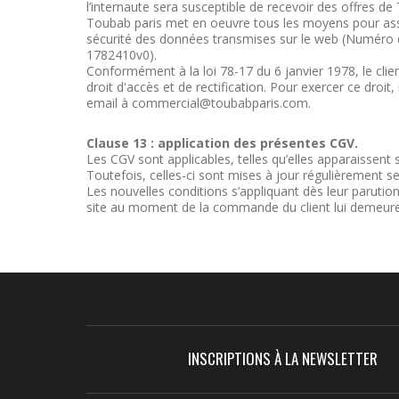
l’internaute sera susceptible de recevoir des offres de
Toubab paris met en oeuvre tous les moyens pour assur
sécurité des données transmises sur le web (Numéro
1782410v0).
Conformément à la loi 78-17 du 6 janvier 1978, le cli
droit d'accès et de rectification. Pour exercer ce droit,
email à commercial@toubabparis.com.
Clause 13 :
application des présentes CGV.
Les CGV sont applicables, telles qu’elles apparaissent s
Toutefois, celles-ci sont mises à jour régulièrement sel
Les nouvelles conditions s’appliquant dès leur parution,
site au moment de la commande du client lui demeure
INSCRIPTIONS À LA NEWSLETTER