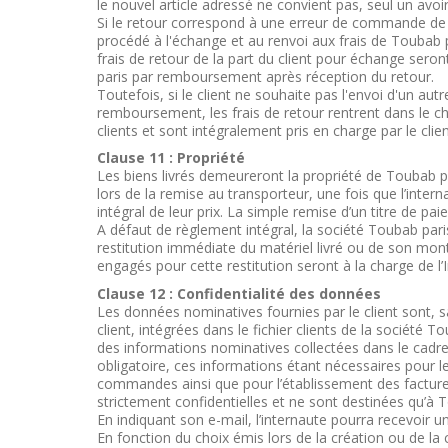
le nouvel article adressé ne convient pas, seul un avoi
Si le retour correspond à une erreur de commande de l
procédé à l'échange et au renvoi aux frais de Toubab pa
frais de retour de la part du client pour échange sero
paris par remboursement après réception du retour.
Toutefois, si le client ne souhaite pas l'envoi d'un au
remboursement, les frais de retour rentrent dans le c
clients et sont intégralement pris en charge par le clien
Clause 11 : Propriété
Les biens livrés demeureront la propriété de Toubab pa
lors de la remise au transporteur, une fois que l’inter
intégral de leur prix. La simple remise d’un titre de p
A défaut de règlement intégral, la société Toubab paris
restitution immédiate du matériel livré ou de son mont
engagés pour cette restitution seront à la charge de l’
Clause 12 :
Confidentialité des données
Les données nominatives fournies par le client sont, 
client, intégrées dans le fichier clients de la société 
des informations nominatives collectées dans le cadre
obligatoire, ces informations étant nécessaires pour le
commandes ainsi que pour l’établissement des facture
strictement confidentielles et ne sont destinées qu’à 
En indiquant son e-mail, l’internaute pourra recevoir
En fonction du choix émis lors de la création ou de la