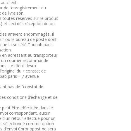
au client.
ur de l’enregistrement du
de livraison.
s toutes réserves sur le produit
.) et ceci dès réception du ou
icles arrivent endommagés, il
teur ou le bureau de poste dont
n que la société Toubab paris
sation.
e en adressant au transporteur
son un courrier recommandé
ns. Le client devra
’original du « constat de
ubab paris – 7 avenue
ant pas de "constat de
r des conditions d’échange et de
e peut être effectuée dans le
d'envoi correspondant, aucun
 d'un retour effectué pour un
ent sélectionné comme option
ais d'envoi Chronopost ne sera