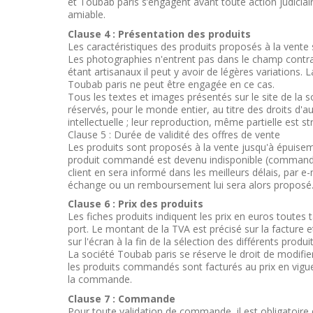
et Toubab paris s’engagent avant toute action judiciai
amiable.
Clause 4 : Présentation des produits
Les caractéristiques des produits proposés à la vente 
Les photographies n'entrent pas dans le champ contract
étant artisanaux il peut y avoir de légères variations. 
Toubab paris ne peut être engagée en ce cas.
Tous les textes et images présentés sur le site de la 
réservés, pour le monde entier, au titre des droits d'a
intellectuelle ; leur reproduction, même partielle est st
Clause 5 : Durée de validité des offres de vente
Les produits sont proposés à la vente jusqu'à épuisem
produit commandé est devenu indisponible (commande
client en sera informé dans les meilleurs délais, par e-
échange ou un remboursement lui sera alors proposé
Clause 6 : Prix des produits
Les fiches produits indiquent les prix en euros toutes 
port. Le montant de la TVA est précisé sur la facture e
sur l'écran à la fin de la sélection des différents produit
La société Toubab paris se réserve le droit de modifi
les produits commandés sont facturés au prix en vigue
la commande.
Clause 7 : Commande
Pour toute validation de commande, il est obligatoire 