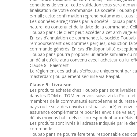
conditions de vente, cette validation vous sera dema
finalisation de votre commande. La société Toubab p
e-mail ; cette confirmation reprend notamment tous 
Les données enregistrées par la société Toubab paris 
nature, du contenu et de la date de la commande. Celle
Toubab paris ; le client peut accéder à cet archivage 
En cas d'annulation de commande, la société Toubab p
remboursement des sommes perçues, déduction faite d
commande générés. En cas d'indisponibilité exceptionnel
Toubab paris pourra proposer un article similaire du
un délai qu'elle aura convenu avec l'acheteur ou lui 
Clause 8 : Paiement
Le règlement des achats s’effectue uniquement par car
masterdard) ou paiement sécurisé via Paypal.
Clause 9 : Livraison
Les produits achetés chez Toubab paris sont livrables
dans les DOM et TOM en envois suivis via la Poste et
membres de la communauté européenne et du reste d
pays où le suivi des envois n’est pas assuré) en envo
assurance complémentaire pour les envois de valeur). 
délais moyens habituels et correspondent aux délais de
Les produits sont livrés à l'adresse indiquée par le cl
commande.
Toubab paris ne pourra être tenu responsable des co