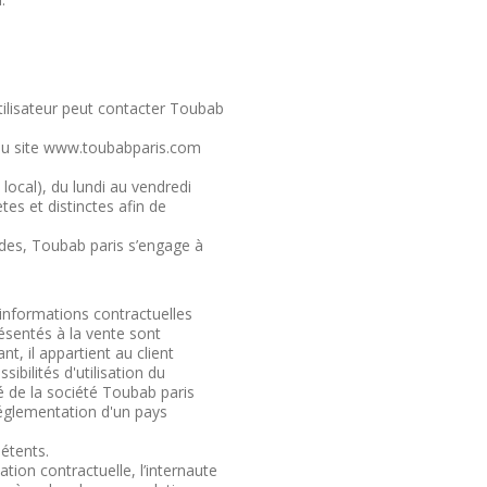
tilisateur peut contacter Toubab
» du site www.toubabparis.com
local), du lundi au vendredi
es et distinctes afin de
des, Toubab paris s’engage à
informations contractuelles
ésentés à la vente sont
t, il appartient au client
sibilités d'utilisation du
é de la société Toubab paris
réglementation d'un pays
pétents.
ation contractuelle, l’internaute