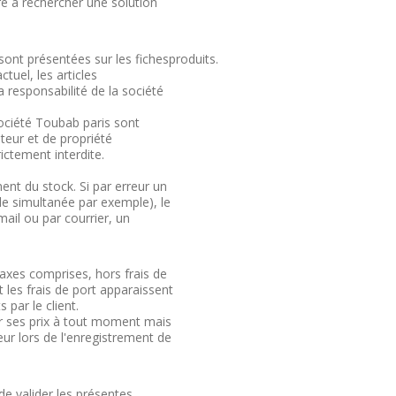
re à rechercher une solution
sont présentées sur les fichesproduits.
uel, les articles
La responsabilité de la société
société Toubab paris sont
uteur et de propriété
rictement interdite.
ent du stock. Si par erreur un
 simultanée par exemple), le
mail ou par courrier, un
.
taxes comprises, hors frais de
t les frais de port apparaissent
s par le client.
er ses prix à tout moment mais
ur lors de l'enregistrement de
de valider les présentes