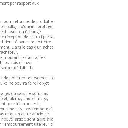
ément par rapport aux
on pour retourner le produit en
emballage d'origine protégé,
ment, avoir ou échange.
e réception de celui-ci par la
d'identité bancaire doit être
sement. Dans le cas d'un achat
l'acheteur.
le montant restant après
, les frais d'envoi
s seront déduits du
ommande pour remboursement ou
i-ci ne pourra faire l'objet
agés ou salis ne sont pas
complet, abîmé, endommagé,
ient pour lui exposer le
 lequel ne sera pas remboursé.
as et qu'un autre article de
nouvel article sont alors à la
un remboursement ultérieur si