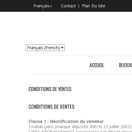
Français
Contact
Plan Du Site
ACCUEIL
BIJOUX
CONDITIONS DE VENTES
CONDITIONS DE VENTES
Clause 1 : Identification du vendeur
Toubab paris (marque déposée INPI le 27 juillet 2007)
SIRET 47976363300027, représentée par Villaret Maud