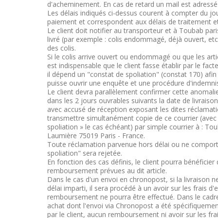
d'acheminement. En cas de retard un mail est adressé 
Les délais indiqués ci-dessus courent à compter du jo
paiement et correspondent aux délais de traitement et 
Le client doit notifier au transporteur et à Toubab pari
livré (par exemple : colis endommagé, déjà ouvert, etc
des colis.
Si le colis arrive ouvert ou endommagé ou que les art
est indispensable que le client fasse établir par le fac
il dépend un "constat de spoliation" (constat 170) afi
puisse ouvrir une enquête et une procédure d'indemni
Le client devra parallèlement confirmer cette anomali
dans les 2 jours ouvrables suivants la date de livrai
avec accusé de réception exposant les dites réclamatio
transmettre simultanément copie de ce courrier (avec l
spoliation » le cas échéant) par simple courrier à : To
Laumière 75019 Paris - France.
Toute réclamation parvenue hors délai ou ne comport
spoliation" sera rejetée.
En fonction des cas définis, le client pourra bénéficie
remboursement prévues au dit article.
Dans le cas d'un envoi en chronopost, si la livraison n
délai imparti, il sera procédé à un avoir sur les frais 
remboursement ne pourra être effectué. Dans le cadre
achat dont l'envoi via Chronopost a été spécifiquem
par le client, aucun remboursement ni avoir sur les fr