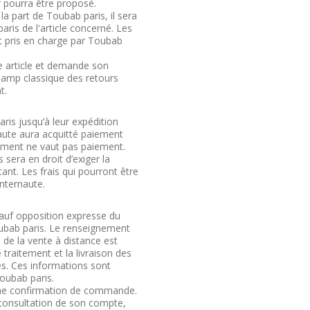
r pourra être proposé.
a part de Toubab paris, il sera
ris de l'article concerné. Les
nt pris en charge par Toubab
tre article et demande son
hamp classique des retours
t.
ris jusqu’à leur expédition
naute aura acquitté paiement
aiement ne vaut pas paiement.
 sera en droit d’exiger la
ant. Les frais qui pourront être
Internaute.
sauf opposition expresse du
Toubab paris. Le renseignement
 de la vente à distance est
 traitement et la livraison des
s. Ces informations sont
Toubab paris.
 une confirmation de commande.
 consultation de son compte,