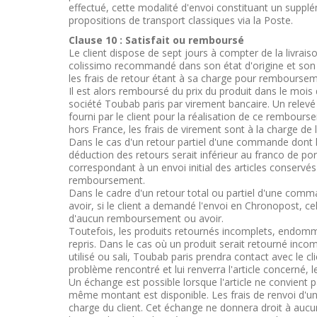
effectué, cette modalité d'envoi constituant un suppl
propositions de transport classiques via la Poste.
Clause 10 : Satisfait ou remboursé
Le client dispose de sept jours à compter de la livrais
colissimo recommandé dans son état d'origine et son 
les frais de retour étant à sa charge pour rembourse
Il est alors remboursé du prix du produit dans le mois d
société Toubab paris par virement bancaire. Un relevé 
fourni par le client pour la réalisation de ce rembour
hors France, les frais de virement sont à la charge de 
Dans le cas d'un retour partiel d'une commande dont 
déduction des retours serait inférieur au franco de port
correspondant à un envoi initial des articles conservé
remboursement.
Dans le cadre d'un retour total ou partiel d'une c
avoir, si le client a demandé l'envoi en Chronopost, celu
d'aucun remboursement ou avoir.
Toutefois, les produits retournés incomplets, endomm
repris. Dans le cas où un produit serait retourné in
utilisé ou sali, Toubab paris prendra contact avec le cl
problème rencontré et lui renverra l'article concerné,
Un échange est possible lorsque l'article ne convient p
même montant est disponible. Les frais de renvoi d'un 
charge du client. Cet échange ne donnera droit à auc