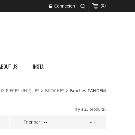
(0)
Connexion
ABOUT US
INSTA
UX PIECES UNIQUES
>
BROCHES
>
Broches TANDEM
Il y a 25 produits.
Trier par :