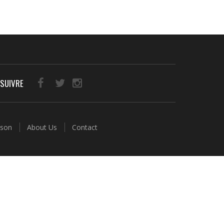
SUIVRE
aison
About Us
Contact