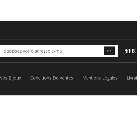
NOUS 
ok
 Vos Bijoux
Conditions De Ventes
Mentions Légales
Livr