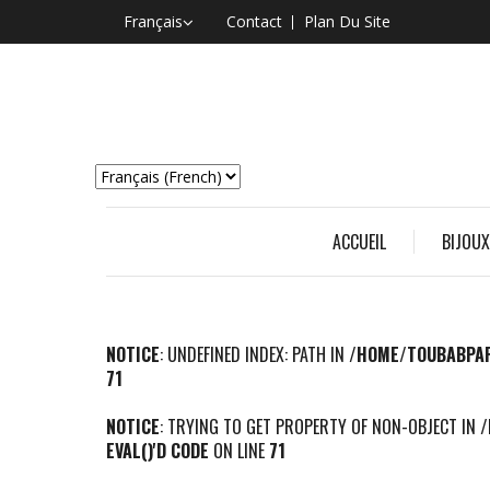
Français
Contact
Plan Du Site
ACCUEIL
BIJOUX
NOTICE
: UNDEFINED INDEX: PATH IN
/HOME/TOUBABPAF
71
NOTICE
: TRYING TO GET PROPERTY OF NON-OBJECT IN
/
EVAL()'D CODE
ON LINE
71